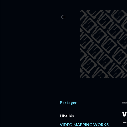
Partager
mai
V
Libellés
VIDEO MAPPING WORKS