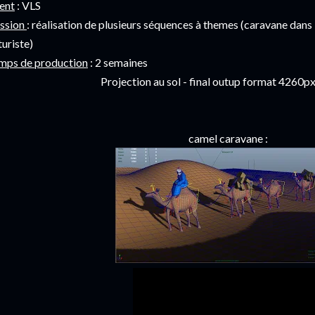
ient
: VLS
ssion
: réalisation de plusieurs séquences à themes (caravane dans
turiste)
mps de production
: 2 semaines
Projection au sol - final outup format 4260
camel caravane :