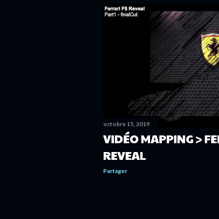
t
i
c
l
e
s
octobre 15, 2019
VIDÉO MAPPING > FE
REVEAL
Partager