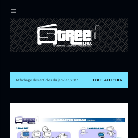
Accéder au contenu principal
Affichage des articles du janvier, 2011
TOUT AFFICHER
A
r
t
i
c