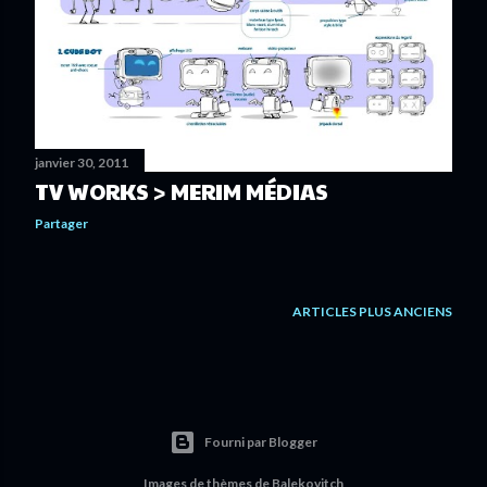
l
e
s
janvier 30, 2011
TV WORKS > MERIM MÉDIAS
Partager
ARTICLES PLUS ANCIENS
Fourni par Blogger
Images de thèmes de
Balekovitch